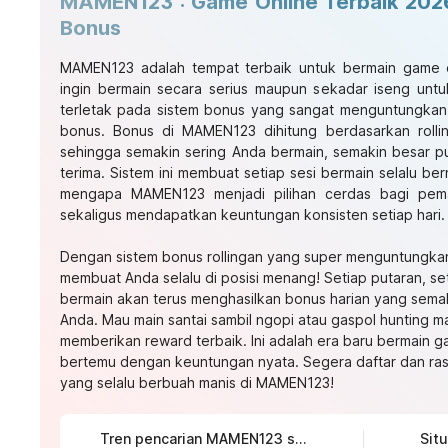
MAMEN123 : Game Online Terbaik 202
Bonus
MAMEN123
adalah tempat terbaik untuk bermain game o
ingin bermain secara serius maupun sekadar iseng unt
terletak pada sistem bonus yang sangat menguntungkan
bonus. Bonus di MAMEN123 dihitung berdasarkan rollin
sehingga semakin sering Anda bermain, semakin besar p
terima. Sistem ini membuat setiap sesi bermain selalu berni
mengapa MAMEN123 menjadi pilihan cerdas bagi pema
sekaligus mendapatkan keuntungan konsisten setiap hari.
Dengan sistem bonus rollingan yang super menguntungka
membuat Anda selalu di posisi menang! Setiap putaran, se
bermain akan terus menghasilkan bonus harian yang semaki
Anda. Mau main santai sambil ngopi atau gaspol hunting 
memberikan reward terbaik. Ini adalah era baru bermain 
bertemu dengan keuntungan nyata. Segera daftar dan ras
yang selalu berbuah manis di MAMEN123!
Tren pencarian MAMEN123 saat ini