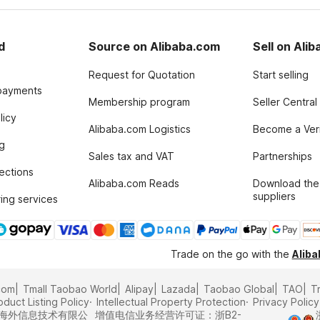
d
Source on Alibaba.com
Sell on Ali
Request for Quotation
Start selling
payments
Membership program
Seller Central
licy
Alibaba.com Logistics
Become a Veri
g
Sales tax and VAT
Partnerships
tections
Alibaba.com Reads
Download the
suppliers
ing services
Trade on the go with the
Alib
com
Tmall Taobao World
Alipay
Lazada
Taobao Global
TAO
T
oduct Listing Policy
Intellectual Property Protection
Privacy Policy
里巴巴海外信息技术有限公
增值电信业务经营许可证：浙B2-